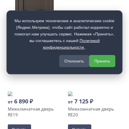
Мы используем технические и аналитические cookie
(Яндекс.Метрика), чтобы сайт работал корректно и
помогал нам улучшать сервис. Нажимая «Принять»,
6 890
₽
от
вы соглашаетесь с нашей
Политикой
конфиденциальности
.
Межкомнатная дверь
RE8
Отклонить
Принять
Купить
Купить
6 890
₽
7 125
₽
от
от
Межкомнатная дверь
Межкомнатная дверь
RE19
RE20