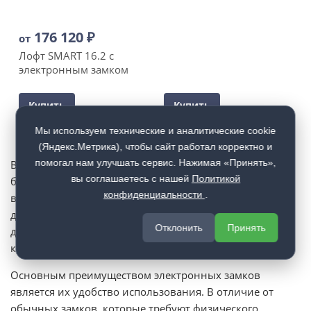
176 120
₽
от
Лофт SMART 16.2 с
электронным замком
Купить
Купить
Мы используем технические и аналитические cookie
(Яндекс.Метрика), чтобы сайт работал корректно и
помогал нам улучшать сервис. Нажимая «Принять»,
Входные двери с электронным замком становятся все
вы соглашаетесь с нашей
Политикой
более популярными, поскольку они обеспечивают
конфиденциальности
.
высокий уровень безопасности и комфорта. Такие
двери могут быть установлены в квартирах, частных
Отклонить
Принять
домах, офисах и других помещениях, где требуется
контроль доступа.
Основным преимуществом электронных замков
является их удобство использования. В отличие от
обычных замков, которые требуют физического