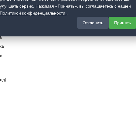
телю
О компании
улучшать сервис. Нажимая «Принять», вы соглашаетесь с нашей
фии в интерьере
Вакансии
Политикой конфиденциальности
.
О компании
Отклонить
Принять
ы оплаты
Отзывы
а
ка
я
ход)