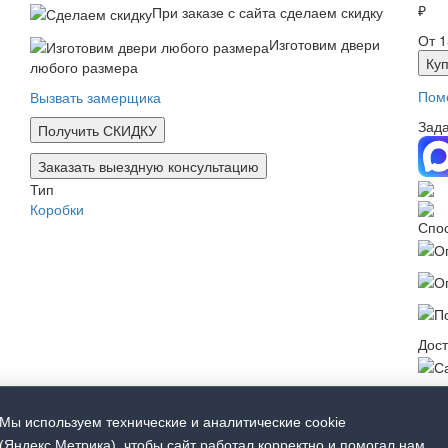
₽
При заказе с сайта сделаем скидку
От 1
Изготовим двери
Куп
любого размера
Пом
Вызвать замерщика
Зада
Получить СКИДКУ
Заказать выездную консультацию
Тип
Коробки
Спо
Дост
Мы используем технические и аналитические cookie
(Яндекс.Метрика), чтобы сайт работал корректно и помогал нам