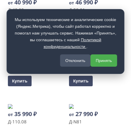
40 990
₽
46 990
₽
от
от
Д-40.02
Д-50.01
Мы используем технические и аналитические cookie
Купить
Купить
(Яндекс.Метрика), чтобы сайт работал корректно и
помогал нам улучшать сервис. Нажимая «Принять»,
вы соглашаетесь с нашей
Политикой
конфиденциальности
.
36 990
₽
36 990
₽
от
от
Отклонить
Принять
Д-60.05
Д-60.14
Купить
Купить
35 990
₽
27 990
₽
от
от
Д-110.08
Д-N81