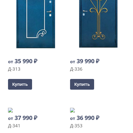
35 990
₽
39 990
₽
от
от
Д-313
Д-336
Купить
Купить
37 990
₽
36 990
₽
от
от
Д-341
Д-353