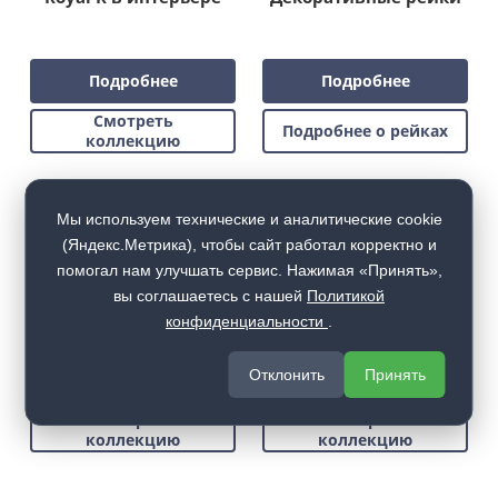
Подробнее
Подробнее
Смотреть
Подробнее о рейках
коллекцию
Мы используем технические и аналитические cookie
(Яндекс.Метрика), чтобы сайт работал корректно и
помогал нам улучшать сервис. Нажимая «Принять»,
Входная
Коллекция Genesis
вы соглашаетесь с нашей
Политикой
металлическая дверь
конфиденциальности
.
Форвард 2.2
Отклонить
Принять
Подробнее
Подробнее
Смотреть
Смотреть
коллекцию
коллекцию