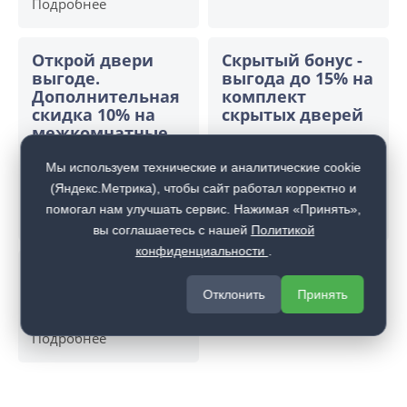
Подробнее
Открой двери
Скрытый бонус -
выгоде.
выгода до 15% на
Дополнительная
комплект
скидка 10% на
скрытых дверей
межкомнатные
Подробнее
двери при
покупке входной
Мы используем технические и аналитические cookie
двери
(Яндекс.Метрика), чтобы сайт работал корректно и
помогал нам улучшать сервис. Нажимая «Принять»,
Подробнее
вы соглашаетесь с нашей
Политикой
конфиденциальности
.
Замер + доставка
по городу в
Отклонить
Принять
подарок!
Подробнее