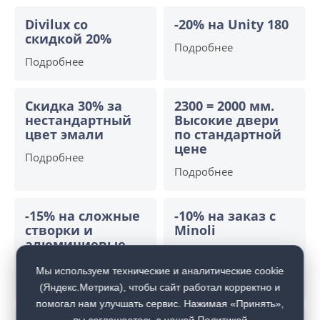
Divilux со
-20% на Unity 180
скидкой 20%
Подробнее
Подробнее
Скидка 30% за
2300 = 2000 мм.
нестандартный
Высокие двери
цвет эмали
по стандартной
цене
Подробнее
Подробнее
-15% на сложные
-10% на заказ с
створки и
Minoli
алюминиевые
Подробнее
двери
Мы используем технические и аналитические cookie
Подробнее
(Яндекс.Метрика), чтобы сайт работал корректно и
помогал нам улучшать сервис. Нажимая «Принять»,