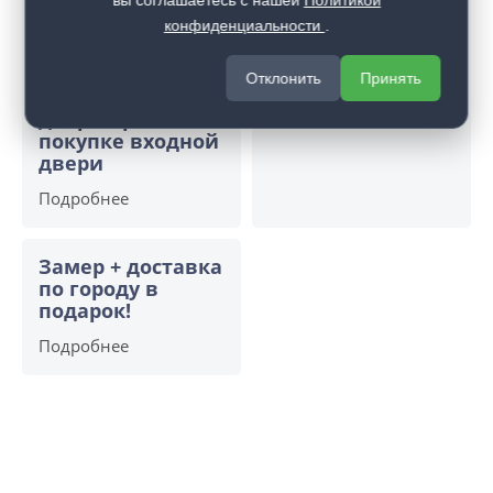
вы соглашаетесь с нашей
Политикой
Открой двери
Скрытый бонус -
конфиденциальности
.
выгоде.
выгода до 15% на
Дополнительная
комплект
скидка 10% на
скрытых дверей
Отклонить
Принять
межкомнатные
Подробнее
двери при
покупке входной
двери
Подробнее
Замер + доставка
по городу в
подарок!
Подробнее