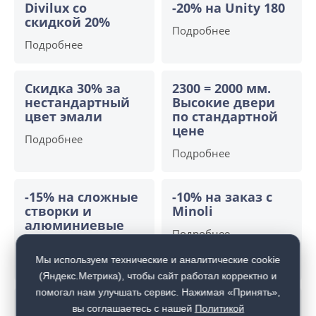
Divilux со
-20% на Unity 180
скидкой 20%
Подробнее
Подробнее
Скидка 30% за
2300 = 2000 мм.
нестандартный
Высокие двери
цвет эмали
по стандартной
цене
Подробнее
Подробнее
-15% на сложные
-10% на заказ с
створки и
Minoli
алюминиевые
Подробнее
двери
Мы используем технические и аналитические cookie
Подробнее
(Яндекс.Метрика), чтобы сайт работал корректно и
помогал нам улучшать сервис. Нажимая «Принять»,
Открой двери
Скрытый бонус -
вы соглашаетесь с нашей
Политикой