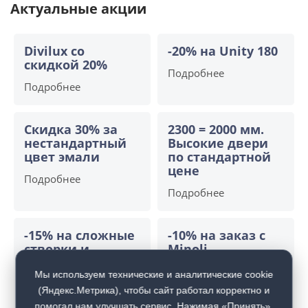
Актуальные акции
Divilux со
-20% на Unity 180
скидкой 20%
Подробнее
Подробнее
Скидка 30% за
2300 = 2000 мм.
нестандартный
Высокие двери
цвет эмали
по стандартной
цене
Подробнее
Подробнее
-15% на сложные
-10% на заказ с
створки и
Minoli
алюминиевые
Подробнее
двери
Мы используем технические и аналитические cookie
(Яндекс.Метрика), чтобы сайт работал корректно и
Подробнее
помогал нам улучшать сервис. Нажимая «Принять»,