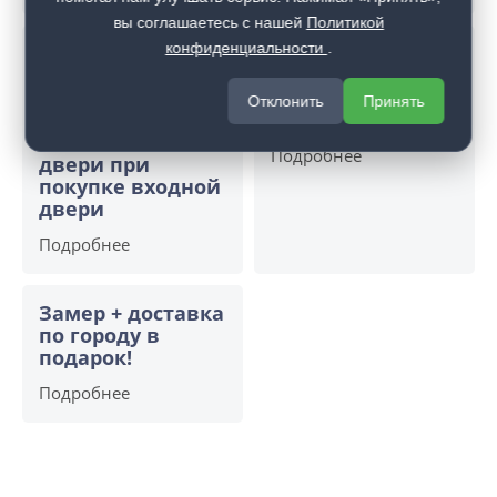
вы соглашаетесь с нашей
Политикой
конфиденциальности
.
Открой двери
Скрытый бонус -
выгоде.
выгода до 15% на
Дополнительная
комплект
Отклонить
Принять
скидка 10% на
скрытых дверей
межкомнатные
Подробнее
двери при
покупке входной
двери
Подробнее
Замер + доставка
по городу в
подарок!
Подробнее