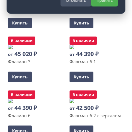
от
от
Отклонить
Принять
Флагман 1
Флагман 2
Купить
Купить
В наличии
В наличии
45 020
₽
44 390
₽
от
от
Флагман 3
Флагман 6.1
Купить
Купить
В наличии
В наличии
44 390
₽
42 500
₽
от
от
Флагман 6
Флагман 6.2 с зеркалом
Купить
Купить