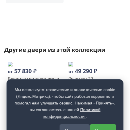
Другие двери из этой коллекции
57 830
₽
49 290
₽
от
от
Входная металлическая
Флагман 37
дверь Флагман 43
Мы используем технические и аналитические cookie
(Яндекс.Метрика), чтобы сайт работал корректно и
Купить
Купить
помогал нам улучшать сервис. Нажимая «Принять»,
вы соглашаетесь с нашей
Политикой
конфиденциальности
.
45 220
₽
43 770
₽