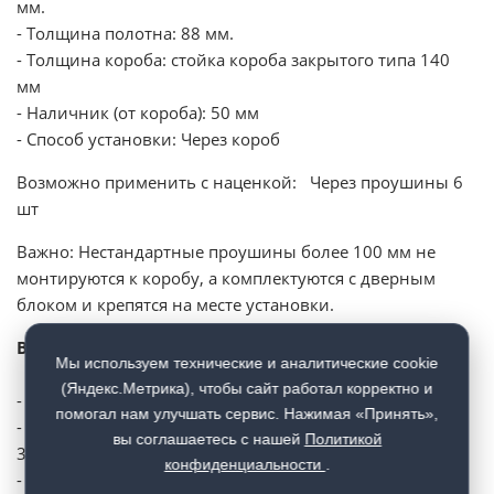
мм.
- Толщина полотна: 88 мм.
- Толщина короба: стойка короба закрытого типа 140
мм
- Наличник (от короба): 50 мм
- Способ установки: Через короб
Возможно применить с наценкой: Через проушины 6
шт
Важно: Нестандартные проушины более 100 мм не
монтируются к коробу, а комплектуются с дверным
блоком и крепятся на месте установки.
В стоимость стандартного дверного блока входит:
Мы используем технические и аналитические cookie
(Яндекс.Метрика), чтобы сайт работал корректно и
- Стальное полотно и короб закрытого типа
помогал нам улучшать сервис. Нажимая «Принять»,
- Хромированные усиленные противосъемные ригели
вы соглашаетесь с нашей
Политикой
3 шт. (с петлевой стороны).
конфиденциальности
.
- Итальянские петли Combi Arialdo 2 шт.