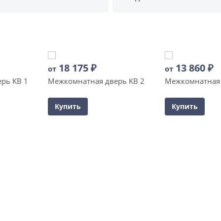
18 175
₽
13 860
₽
от
от
рь KB 1
Межкомнатная дверь KB 2
Межкомнатная 
Купить
Купить