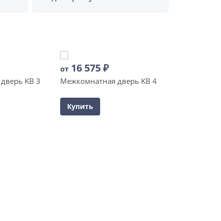
16 575
₽
от
дверь KB 3
Межкомнатная дверь KB 4
Купить