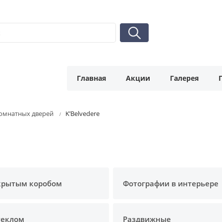
Главная
Акции
Галерея
омнатных дверей
K’Belvedere
крытым коробом
Фотографии в интерьере
теклом
Раздвижные