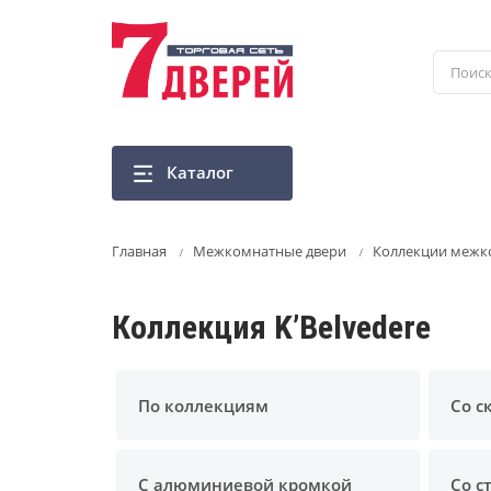
Перейти
к
основному
содержанию
Каталог
Главная
Межкомнатные двери
Коллекции межк
Коллекция K’Belvedere
По коллекциям
Со с
С алюминиевой кромкой
Со с