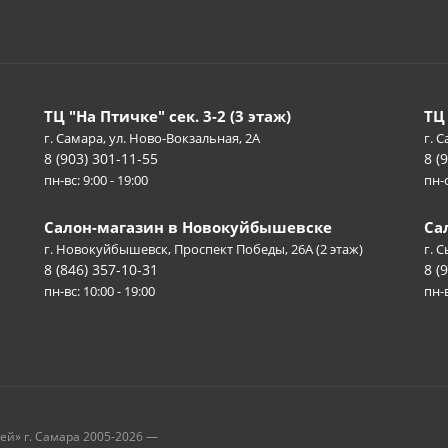
ТЦ "На Птичке" сек. 3-2 (3 этаж)
ТЦ
г. Самара, ул. Ново-Вокзальная, 2А
г. С
8 (903) 301-11-55
8 (
пн-вс: 9:00 - 19:00
пн-с
Салон-магазин в Новокуйбышевске
Са
г. Новокуйбышевск, Проспект Победы, 26А (2 этаж)
г. 
8 (846) 357-10-31
8 (
пн-вс: 10:00 - 19:00
пн-в
рей» г. Самара 2005-2026 —