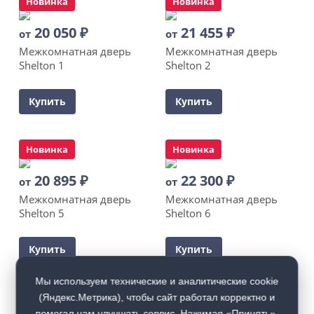
Новинка
Новинка
20 050
₽
21 455
₽
от
от
Межкомнатная дверь
Межкомнатная дверь
Shelton 1
Shelton 2
Купить
Купить
Новинка
Новинка
20 895
₽
22 300
₽
от
от
Межкомнатная дверь
Межкомнатная дверь
Shelton 5
Shelton 6
Купить
Купить
Мы используем технические и аналитические cookie
(Яндекс.Метрика), чтобы сайт работал корректно и
помогал нам улучшать сервис. Нажимая «Принять»,