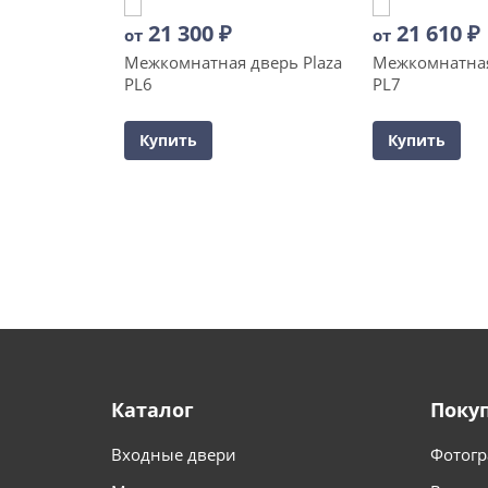
21 300
₽
21 610
₽
от
от
Межкомнатная дверь Plaza
Межкомнатная
PL6
PL7
Купить
Купить
Каталог
Поку
Входные двери
Фотогр