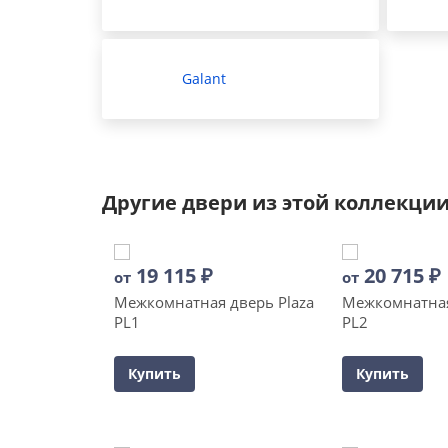
Galant
Другие двери из этой коллекци
19 115
₽
20 715
₽
от
от
Межкомнатная дверь Plaza
Межкомнатная
PL1
PL2
Купить
Купить