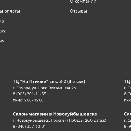
О компании
ы оплаты
Отзывы
ка
вка
ия
ТЦ "На Птичке" сек. 3-2 (3 этаж)
ТЦ
г. Самара, ул. Ново-Вокзальная, 2А
г. С
8 (903) 301-11-55
8 (
пн-вс: 9:00 - 19:00
пн-с
Салон-магазин в Новокуйбышевске
Са
г. Новокуйбышевск, Проспект Победы, 26А (2 этаж)
г. 
8 (846) 357-10-31
8 (