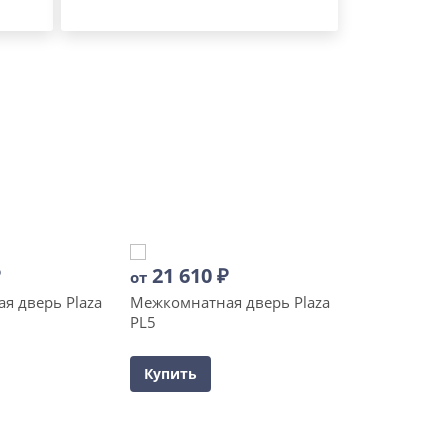
₽
21 610
₽
от
я дверь Plaza
Межкомнатная дверь Plaza
PL5
Купить