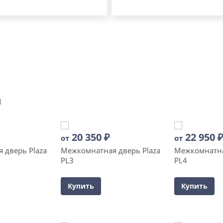
и
20 350
₽
22 950
от
от
 дверь Plaza
Межкомнатная дверь Plaza
Межкомнатна
PL3
PL4
Купить
Купить