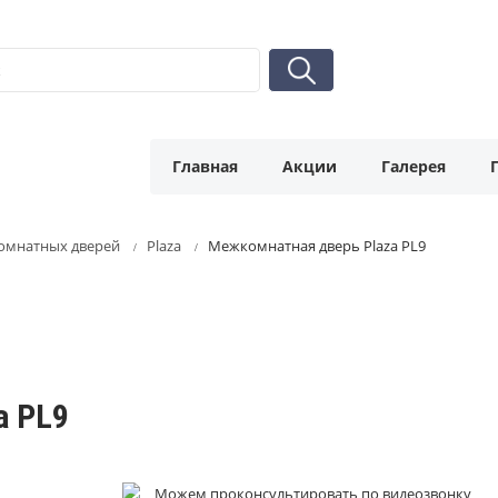
Главная
Акции
Галерея
омнатных дверей
Plaza
Межкомнатная дверь Plaza PL9
a PL9
Можем проконсультировать по видеозвонку