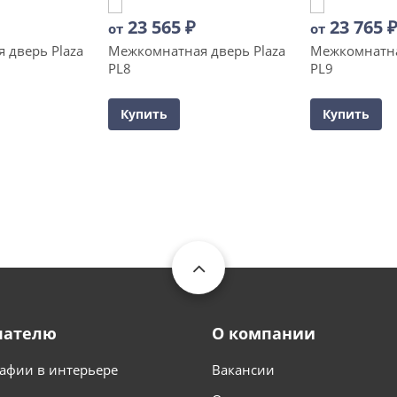
23 565
₽
23 765
от
от
 дверь Plaza
Межкомнатная дверь Plaza
Межкомнатна
PL8
PL9
Купить
Купить
пателю
О компании
афии в интерьере
Вакансии