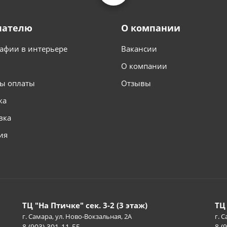
пателю
О компании
афии в интерьере
Вакансии
О компании
ы оплаты
Отзывы
ка
вка
ия
ТЦ "На Птичке" сек. 3-2 (3 этаж)
ТЦ
г. Самара, ул. Ново-Вокзальная, 2А
г. С
8 (903) 301-11-55
8 (