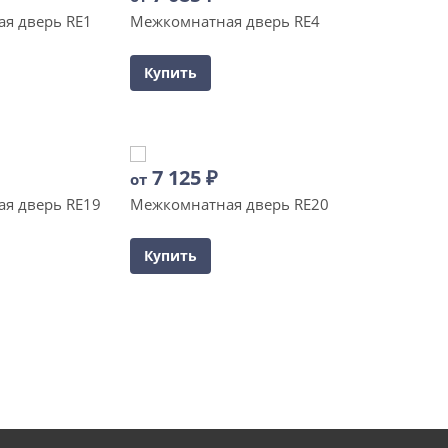
я дверь RE1
Межкомнатная дверь RE4
Купить
7 125
₽
от
я дверь RE19
Межкомнатная дверь RE20
Купить