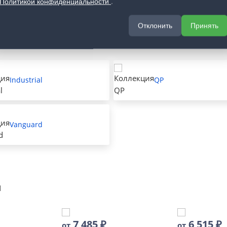
Политикой конфиденциальности
.
Отклонить
Принять
оллекциях
Industrial
QP
Vanguard
и
7 485
₽
6 515
₽
от
от