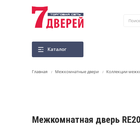
Перейти
к
основному
содержанию
Каталог
Главная
Межкомнатные двери
Коллекции межк
Межкомнатная дверь RE2