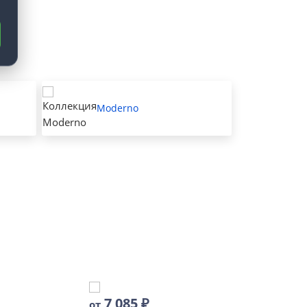
Moderno
7 085
₽
от