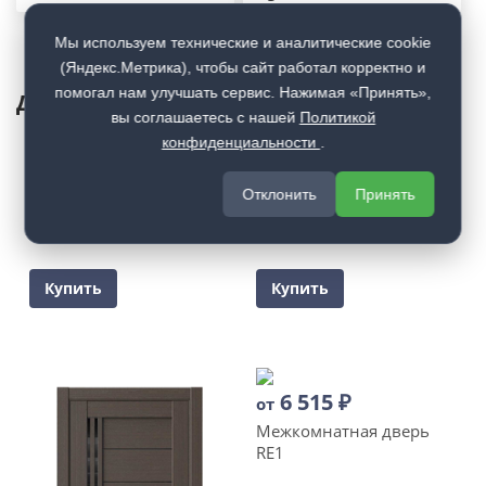
Мы используем технические и аналитические cookie
(Яндекс.Метрика), чтобы сайт работал корректно и
помогал нам улучшать сервис. Нажимая «Принять»,
Другие двери из этой коллекции
вы соглашаетесь с нашей
Политикой
В наличии
конфиденциальности
.
7 195
₽
7 125
₽
от
от
Отклонить
Принять
Межкомнатная дверь
Межкомнатная дверь
RE51
RE37
Купить
Купить
6 515
₽
от
Межкомнатная дверь
RE1