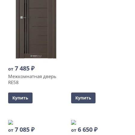
7 485
₽
от
Межкомнатная дверь
RE58
Купить
Купить
7 085
₽
6 650
₽
от
от