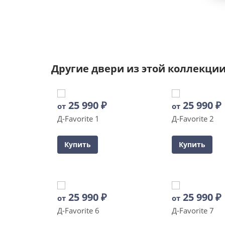
Другие двери из этой коллекци
25 990
₽
25 990
₽
от
от
Д-Favorite 1
Д-Favorite 2
Купить
Купить
25 990
₽
25 990
₽
от
от
Д-Favorite 6
Д-Favorite 7